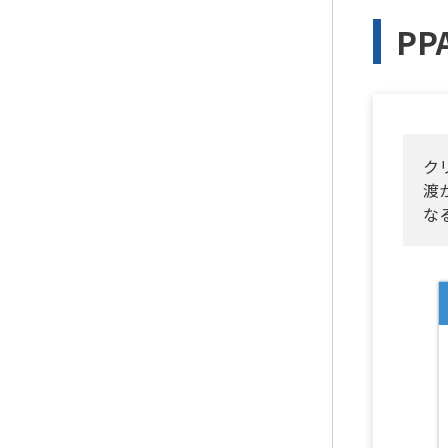
P
ク
渡
な