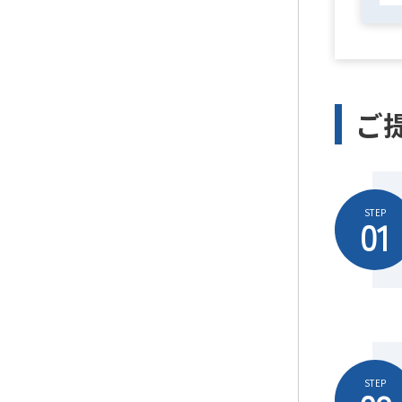
ご
STEP
01
STEP