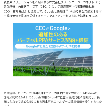
脱炭素ソリューションをお届けする株式会社クリーンエナジーコネクト（代
表取締役：内田鉄平、以下「CEC」）は、伊藤忠商事（代表取締役社長
※１
COO：石井 敬太）と協業して、Googleと追加性
のある再生可能エネルギ
ー環境価値を長期で提供するバーチャルPPAサービス契約を締結しました。
本取組は、CECが、2026年9月までに日本国内で約72MW-DC（40MW-AC、
発電所約800カ所）のGoogle専用のNon-FIT低圧太陽光発電所を開発し、長
期にわたって追加性※1のある再生可能エネルギーの環境価値を提供するもの
です。