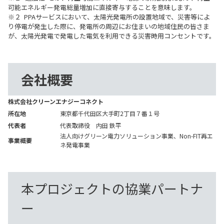
可能エネルギー発電総量増加に直接寄与することを意味します。
※２ PPAサービスにおいて、太陽光発電所の設置地域で、災害等によ
り停電が発生した際に、発電所の周辺にお住まいの地域住民の皆さま
が、太陽光発電で発電した電気を利用できる災害時用コンセントです。
会社概要
株式会社クリーンエナジーコネクト
所在地
東京都千代田区大手町2丁目７番１号
代表者
代表取締役 内田 鉄平
法人向けグリーン電力ソリューション事業、Non-FIT再エ
事業概要
ネ発電事業
本プロジェクトの協業パートナ
ー