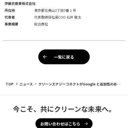
伊藤忠商事株式会社
所在地
東京都北青山2丁目5番１号
代表者
代表取締役社長COO 石井 敬太
事業概要
総合商社
一覧に戻る
TOP
ニュース
クリーンエナジーコネクトがGoogle と追加性のある
バーチャルPPAサービス契約を締結～Googleに低圧
分散型PPAサービスを提供～
今こそ、共にクリーンな未来へ。
お問い合わせはこちら