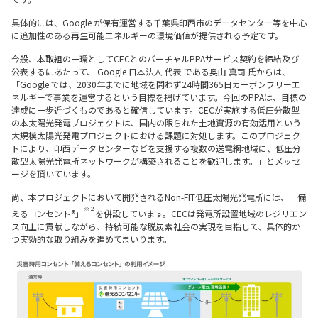
具体的には、Google が保有運営する千葉県印西市のデータセンター等を中心
に追加性のある再生可能エネルギーの環境価値が提供される予定です。
今般、本取組の一環としてCECとのバーチャルPPAサービス契約を締結及び
公表するにあたって、 Google 日本法人 代表 である奥山 真司 氏からは、
「Google では、2030年までに地域を問わず24時間365日カーボンフリーエ
ネルギーで事業を運営するという目標を掲げています。今回のPPAは、目標の
達成に一歩近づくものであると確信しています。CECが実施する低圧分散型
の本太陽光発電プロジェクトは、国内の限られた土地資源の有効活用という
大規模太陽光発電プロジェクトにおける課題に対処します。このプロジェク
トにより、印西データセンターなどを支援する複数の送電網地域に、低圧分
散型太陽光発電所ネットワークが構築されることを歓迎します。」とメッセ
ージを頂いています。
尚、本プロジェクトにおいて開発されるNon-FIT低圧太陽光発電所には、「備
※２
えるコンセント®」
を併設しています。CECは発電所設置地域のレジリエン
ス向上に貢献しながら、持続可能な脱炭素社会の実現を目指して、具体的か
つ実効的な取り組みを進めてまいります。