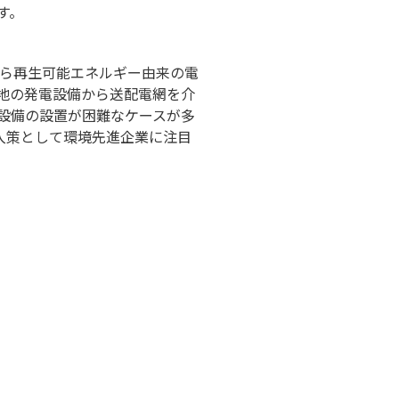
す。
事業者から再生可能エネルギー由来の電
隔地の発電設備から送配電網を介
設備の設置が困難なケースが多
入策として環境先進企業に注目