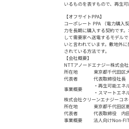
いるものを表すもので、再生可
【オフサイトPPA】
コーポレート PPA （電力購入契
力を長期に購入する契約です。オ
して需要家へ送電するモデルで
いと言われています。敷地外に
されている方法です。
【会社概要】
NTTアノードエナジー株式会社
所在地
東京都千代田区大
代表者
代表取締役社長
・再生可能エネ
事業概要
・スマートエネ
株式会社クリーンエナジーコネ
所在地
東京都千代田区麹町
代表者
代表取締役 内
事業概要
法人向けNon-