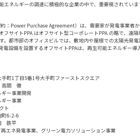
能エネルギーの調達に積極的な企業の中で、重要視されていま
約：Power Purchase Agreement）は、需要家が発電
フサイトPPA はオフサイト型コーポレートPPA の略で、遠
す。都市部のオフィスビルでは、敷地内や屋根での太陽光発電
発電設備を設置するオフサイトPPAは、再生可能エネルギー導
手町1丁目5番1号大手町ファーストスクエア
 高間 徹
ルギー事業開発
ルギー事業
クト
6-2-6
田 鉄平
FIT再エネ発電事業、グリーン電力ソリューション事業