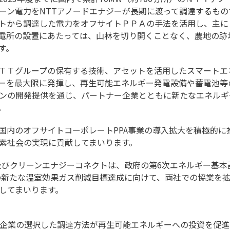
ーン電力をNTTアノードエナジーが長期に渡って調達するもの
トから調達した電力をオフサイトＰＰＡの手法を活用し、主に
電所の設置にあたっては、山林を切り開くことなく、農地の跡
す。
ＴＴグループの保有する技術、アセットを活用したスマートエ
ーを最大限に発揮し、再生可能エネルギー発電設備や蓄電池等
ンの開発提供を通じ、パートナー企業とともに新たなエネルギ
。
国内のオフサイトコーポレートPPA事業の導入拡大を積極的に
素社会の実現に貢献してまいります。
及びクリーンエナジーコネクトは、政府の第6次エネルギー基本計
度の新たな温室効果ガス削減目標達成に向けて、両社での協業を
してまいります。
ty）とは、企業の選択した調達方法が再生可能エネルギーへの投資を