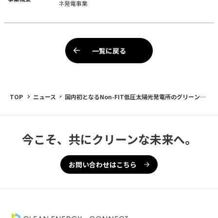
ネ発電事業
一覧に戻る
TOP
ニュース
国内初となるNon-FIT低圧太陽光発電所のグリーンプ
ロジェクトボンドにより87.6億円を調達 －JCRグリ
ーンファイナンス評価で最高ランク「Green1」を取
得－
今こそ、共にクリーンな未来へ。
お問い合わせはこちら