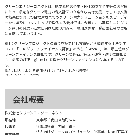
クリーンエナジーコネクトは、脱炭素経営企業・RE100参加企業等のお客様
にとって最適なグリーン電力の導入計画の立案から実行支援、そして導入後
の効果検証および目標達成までのグリーン電力ソリューションをスピーディ
ーかつ柔軟にワンストップで提供する会社です。今後も、お客様と共にグリ
ーン電力の普及・拡大に向けた取り組みを一層加速させ、脱炭素社会の実現
に貢献してまいります。
※1：グリーンプロジェクトの資金を証券化し投資家から調達する手法です。
※2： 「JCR グリーンファイナンス評価」のうち「Green 1」は、最上位のグ
リーンファイナンス評価です。グリーン性評価、管理・運営・透明性評価と
もに最高の評価（g1+m1）を得たグリーンファイナンスに付与するもので
す。
※3：国内における信用格付けが付与された公表案件
＞ グリーンファイナンス・フレームワーク
会社概要
株式会社クリーンエナジーコネクト
所在地
東京都千代田区麹町6-2-6
代表者
代表取締役 内田 鉄平
法人向けグリーン電力ソリューション事業、Non-FIT再エ
事業概要