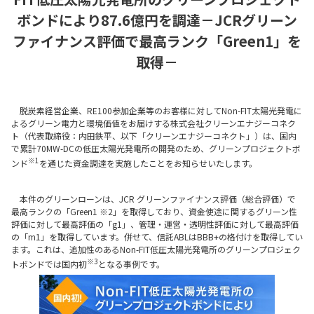
ボンドにより87.6億円を調達
－JCRグリーン
ファイナンス評価で最高ランク「Green1」を
取得－
脱炭素経営企業、RE100参加企業等のお客様に対してNon-FIT太陽光発電に
よるグリーン電力と環境価値をお届けする株式会社クリーンエナジーコネク
ト（代表取締役：内田鉄平、以下「クリーンエナジーコネクト」）は、国内
で累計70MW-DCの低圧太陽光発電所の開発のため、グリーンプロジェクトボ
※1
ンド
を通じた資⾦調達を実施したことをお知らせいたします。
本件のグリーンローンは、JCR グリーンファイナンス評価（総合評価）で
最高ランクの「Green1 ※2」を取得しており、資⾦使途に関するグリーン性
評価に対して最高評価の「g1」、管理・運営・透明性評価に対して最高評価
の「m1」を取得しています。併せて、信託ABLはBBB+の格付けを取得してい
ます。これは、追加性のあるNon-FIT低圧太陽光発電所のグリーンプロジェク
※3
トボンドでは国内初
となる事例です。