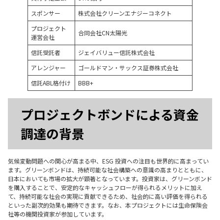
スポンサー
株式会社クリーンエナジーコネクト
プロジェクト
合同会社CN太陽光
運営会社
信託受託者
ジェイバリュー信託株式会社
アレンジャー
ゴールドマン・サックス証券株式会社
信託ABL格付け
BBB+
プロジェクトボンドによる資金
調達の背景
気候変動問題への関⼼が⾼まる中、ESG 投資への注⽬も世界的に⾼まってい
ます。グリーンボンドは、持続可能な社会構築への意識の高まりとともに、
日本においても市場の拡大が顕著となっています。投資家は、グリーンボンド
を購入することで、安定的なキャッシュフローが得られるメリットに加え
て、持続可能な社会の実現に貢献できるため、社会的に高い評価を得られる
といった副次的効果も期待できます。なお、本プロジェクトには生命保険会
社等の機関投資家が参加しています。