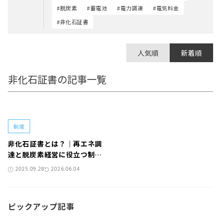
#脱炭素
#蓄電池
#電力調達
#電気料金
#非化石証書
人気順
新着順
非化石証書の記事一覧
制度
非化石証書とは？｜再エネ調
達と脱炭素経営に役立つ制度
を徹底解説
2025.09.28
2026.06.04
ピックアップ記事