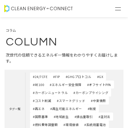
コラム
COLUMN
次世代の信頼できるエネルギー情報をわかりやすくお届けしま
す。
#24/7CFE
#FIP
#GHGプロトコル
#GX
#RE100
#エネルギー安全保障
#オフサイトPPA
#カーボンニュートラル
#カーボンプライシング
#コスト削減
#スマートグリッド
#中東情勢
#再エネ
#再生可能エネルギー
#制度
タグ一覧
#国際基準
#地域創生
#排出量取引
#温対法
#燃料費等調整額
#環境価値
#系統用蓄電池