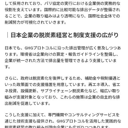
して採用されており、パリ協定の実行における企業側の実務的な
役割を支えています。国際的に比較可能な排出データが整備され
ることで、企業の取り組みはより透明になり、国際社会全体での
削減努力が可視化されていきます。
｜日本企業の脱炭素経営と制度支援の広がり
日本でも、GHGプロトコルに沿った排出管理が広く普及しつつあ
ります。環境省は企業向けの算定・報告ガイドラインを整備し、
企業が統一された方法で排出量を管理できるよう支援していま
す。
さらに、政府は脱炭素化を後押しするため、補助金や税制優遇と
いった政策面での支援措置を用意しています。再エネ導入、省エ
ネ投資、設備更新、サプライチェーン脱炭素化など、幅広い取り
組みが支援対象となっており、これらの施策は企業の自主的な排
出削減を促進しています。
こうした支援に加えて、専門機関やコンサルティングサービスを
通じた技術支援も提供され、GHGプロトコルを活用した実践的な
脱炭素経営の取り組みが国内企業にも広がりつつあります。