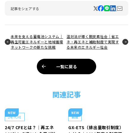
記事をシェアする
未来を支える蓄電池システム｜
温対法が導く脱炭素社会｜省エ
再生可能エネルギーと地域循環
ネ・再エネと補助制度で実現す
ネットワークの新たな挑戦
る未来のエネルギー社会
一覧に戻る
関連記事
NEW
NEW
24/7CFE
制度
24/7 CFEとは？｜再エネ
GX-ETS（排出量取引制度）