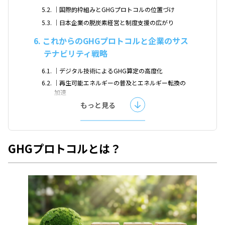
5.2
｜国際的枠組みとGHGプロトコルの位置づけ
5.3
｜日本企業の脱炭素経営と制度支援の広がり
6
これからのGHGプロトコルと企業のサス
テナビリティ戦略
6.1
｜デジタル技術によるGHG算定の高度化
6.2
｜再生可能エネルギーの普及とエネルギー転換の
加速
もっと見る
6.3
｜脱炭素に向けた新たな可能性
7
まとめ
GHGプロトコルとは？