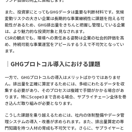
ランド価値の向上に直結します。
また、投資家にとってもGHGデータは重要な判断材料です。気候
変動リスクの大きい企業は長期的な事業継続性に課題を抱える可
能性があるため、GHG排出量をきちんと把握し管理している企業
は、より魅力的な投資対象と見なされます。
CSRの観点でも、環境への責任ある姿勢は企業の社会的評価を高
め、持続可能な事業運営をアピールするうえで不可欠となってい
ます。
｜GHGプロトコル導入における課題
一方で、GHGプロトコルの導入はメリットばかりではありませ
ん。排出量を正確に算定するためには、多岐にわたるデータを収
集する必要があり、そのプロセスは複雑で手間がかかる場合があ
ります。特にScope3まで含める場合、サプライチェーン全体を巻
き込んだ取り組みが必要となります。
こうした課題を乗り越えるためには、社内の体制整備やデータ管
理システムの導入・改善が求められます。また、排出量算定の専
門知識を持つ人材の育成も不可欠です。さらに、サプライヤーと