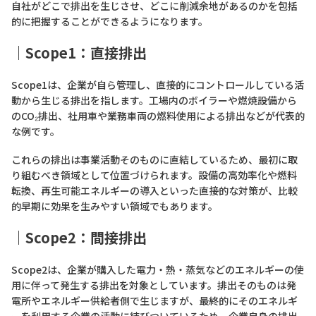
自社がどこで排出を生じさせ、どこに削減余地があるのかを包括
的に把握することができるようになります。
｜Scope1：直接排出
Scope1は、企業が自ら管理し、直接的にコントロールしている活
動から生じる排出を指します。工場内のボイラーや燃焼設備から
のCO₂排出、社用車や業務車両の燃料使用による排出などが代表的
な例です。
これらの排出は事業活動そのものに直結しているため、最初に取
り組むべき領域として位置づけられます。設備の高効率化や燃料
転換、再生可能エネルギーの導入といった直接的な対策が、比較
的早期に効果を生みやすい領域でもあります。
｜Scope2：間接排出
Scope2は、企業が購入した電力・熱・蒸気などのエネルギーの使
用に伴って発生する排出を対象としています。排出そのものは発
電所やエネルギー供給者側で生じますが、最終的にそのエネルギ