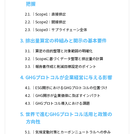
把握
2.1
｜Scope1：直接排出
2.2
｜Scope2：間接排出
2.3
｜Scope3：サプライチェーン全体
3
排出量算定の枠組みと開示の基本要件
3.1
｜算定の目的整理と対象範囲の明確化
3.2
｜Scopeに基づくデータ整理と排出量の計算
3.3
｜報告書作成と削減目標設定のポイント
4
GHGプロトコルが企業経営に与える影響
4.1
｜ESG開示におけるGHGプロトコルの位置づけ
4.2
｜GHG開示が企業価値に及ぼすインパクト
4.3
｜GHGプロトコル導入における課題
5
世界で進むGHGプロトコル活用と政策の
方向性
5.1
｜気候変動対策とカーボンニュートラルへの歩み