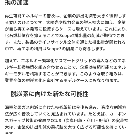
換の加速
再生可能エネルギーの普及は、企業の排出削減を大きく後押しす
る要因のひとつです。太陽光や風力発電の導入拡大に加え、企業
が自ら再エネ発電に投資するケースも増えています。これにより、
化石燃料依存を抑えることでScope2排出量の削減が期待できま
す。また、製品のライフサイクル全体を通じた排出量が問われる
中で、再エネの利用はScope3の削減にも寄与します。
加えて、エネルギー効率化やスマートグリッドの導入などのエネ
ルギー転換施策を組み合わせることで、企業は持続可能なエネル
ギーモデルを構築することができます。このような取り組みは、
業界全体の脱炭素化を牽引するモデルケースにもなり得ます。
｜脱炭素に向けた新たな可能性
温室効果ガス削減に向けた技術革新は今後も進み、高度な削減方
法が広く普及していくと見込まれています。たとえば、カーボン
ネガティブ技術の発展やCCUS（炭素回収・利用・貯留）の実装拡
大は、企業の排出削減の選択肢を大きく広げる可能性を持ってい
ます。