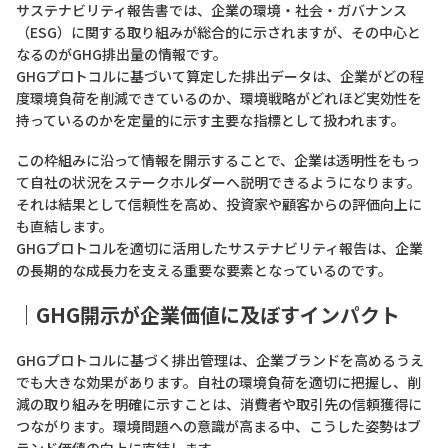
サステナビリティ報告書では、企業の環境・社会・ガバナンス
（ESG）に関する取り組みが総合的に示されますが、その中心と
なるのがGHG排出量の情報です。
GHGプロトコルに基づいて算定した排出データは、企業がどの程
度環境負荷を削減できているのか、環境戦略がどれほど実効性を
持っているのかを定量的に示す主要な指標として扱われます。
この枠組みに沿って情報を開示することで、企業は透明性をもっ
て自社の状況をステークホルダーへ説明できるようになります。
それは結果として信頼性を高め、投資家や顧客からの評価向上に
も直結します。
GHGプロトコルを適切に活用したサステナビリティ報告は、企業
の長期的な成長力を支える重要な要素となっているのです。
｜
GHG開示が企業価値に及ぼすインパクト
GHGプロトコルに基づく排出管理は、企業ブランドを高めるうえ
でも大きな効果があります。自社の環境負荷を適切に把握し、削
減の取り組みを明確に示すことは、消費者や取引先の信頼獲得に
つながります。環境問題への意識が高まる中、こうした姿勢はブ