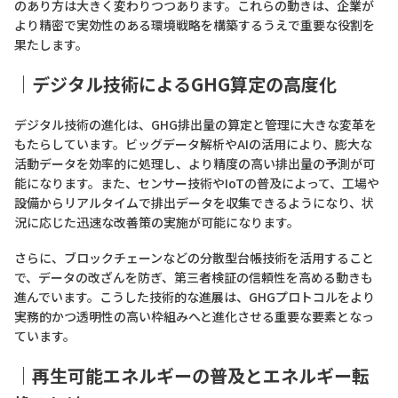
のあり方は大きく変わりつつあります。これらの動きは、企業が
より精密で実効性のある環境戦略を構築するうえで重要な役割を
果たします。
｜デジタル技術によるGHG算定の高度化
デジタル技術の進化は、GHG排出量の算定と管理に大きな変革を
もたらしています。ビッグデータ解析やAIの活用により、膨大な
活動データを効率的に処理し、より精度の高い排出量の予測が可
能になります。また、センサー技術やIoTの普及によって、工場や
設備からリアルタイムで排出データを収集できるようになり、状
況に応じた迅速な改善策の実施が可能になります。
さらに、ブロックチェーンなどの分散型台帳技術を活用すること
で、データの改ざんを防ぎ、第三者検証の信頼性を高める動きも
進んでいます。こうした技術的な進展は、GHGプロトコルをより
実務的かつ透明性の高い枠組みへと進化させる重要な要素となっ
ています。
｜
再生可能エネルギーの普及とエネルギー転