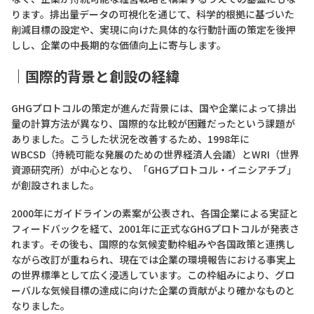
ります。排出量データの可視化を通じて、科学的根拠に基づいた
削減目標の設定や、実現に向けた具体的な行動計画の策定を後押
しし、企業の中長期的な価値向上に寄与します。
｜国際的背景と創設の経緯
GHGプロトコルの策定が進んだ背景には、国や企業によって排出
量の計算方法が異なり、国際的な比較が困難だったという課題が
ありました。こうした状況を改善するため、1998年に
WBCSD（持続可能な発展のための世界経済人会議）とWRI（世界
資源研究所）が中心となり、「GHGプロトコル・イニシアチブ」
が創設されました。
2000年にガイドラインの素案が公表され、各国企業による実証と
フィードバックを経て、2001年に正式なGHGプロトコルが発表さ
れます。その後も、国際的な気候変動枠組みや各国政策と連携し
ながら改訂が重ねられ、現在では企業の環境報告における事実上
の世界標準として広く浸透しています。この枠組みにより、グロ
ーバルな気候目標の達成に向けた企業の貢献がより確かなものと
なりました。