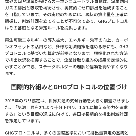
世界の国や企業が掲げるカーボンニュートラル目標は、温室効果
ガスの排出と吸収を均衡させ、実質的にゼロ排出を達成すること
を目指しています。その実現のためには、現状の排出量を正確に
把握し、削減計画を立てることが不可欠であり、GHGプロトコル
はその基礎となる算定ルールを提供します。
再生可能エネルギーの導入拡大、エネルギー効率の向上、カーボ
ンオフセットの活用など、多様な削減施策を進める際にも、GHG
プロトコルに基づいた算定が前提となります。標準化された方法
で排出状況を把握することで、企業は取り組みの成果を定量的に
示すことができ、ステークホルダーの理解と信頼を得やすくなり
ます。
｜
国際的枠組みとGHGプロトコルの位置づけ
2015年のパリ協定は、世界共通の気候行動を大きく前進させまし
た。「気温上昇を2℃より十分下回り、1.5℃に抑える努力を追求
する」という目標の達成に向けて、各国は長期的な排出削減計画
を策定しています。
GHGプロトコルは、多くの国際基準において排出量算定の基礎と