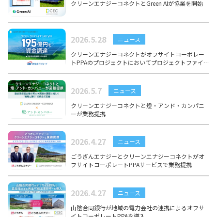
クリーンエナジーコネクトとGreen AIが協業を開始
2026.5.28
ニュース
クリーンエナジーコネクトがオフサイトコーポレー
トPPAのプロジェクトにおいてプロジェクトファイナ
ンスにより総額195億円を資金調達｜累計資金調達額
は806億円に
2026.5.7
ニュース
クリーンエナジーコネクトと燈・アンド・カンパニ
ーが業務提携
2026.4.27
ニュース
ごうぎんエナジーとクリーンエナジーコネクトがオ
フサイトコーポレートPPAサービスで業務提携
2026.4.27
ニュース
山陰合同銀行が地域の電力会社の連携によるオフサ
イトコーポレートPPAを導入