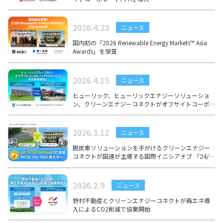
2026.4.23
ニュース
国内初の「2026 Renewable Energy Markets™ Asia
Awards」を受賞
2026.4.15
ニュース
ヒューリック、ヒューリックエナジーソリューショ
ン、クリーンエナジーコネクトがオフサイトコーポ
レートPPAサービスで協業開始
2026.3.12
ニュース
脱炭素ソリューションを手がけるクリーンエナジー
コネクトが国連が主導する国際イニシアチブ 「24/7
Carbon-Free Energy Compact」 に加盟
2026.2.9
ニュース
野村不動産とクリーンエナジーコネクトが再エネ導
入によるCO2削減で協業開始