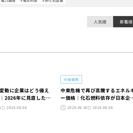
#電力調達
#電気料金
#非化石証書
人気順
新着順
中東情勢
変動に企業はどう備え
中東危機で再び高騰するエネル
｜2026年に見直したい
ー価格｜化石燃料依存が日本企
と再エネ調達
のリスクになる理由
1
2026.08.04
2026.06.30
2026.08.04