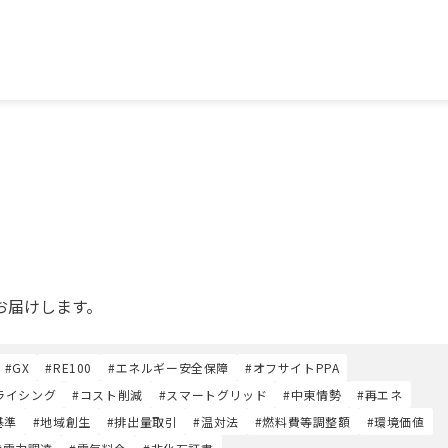
お届けします。
#GX
#RE100
#エネルギー安全保障
#オフサイトPPA
ライシング
#コスト削減
#スマートグリッド
#中東情勢
#再エネ
基準
#地域創生
#排出量取引
#温対法
#燃料費等調整額
#環境価値