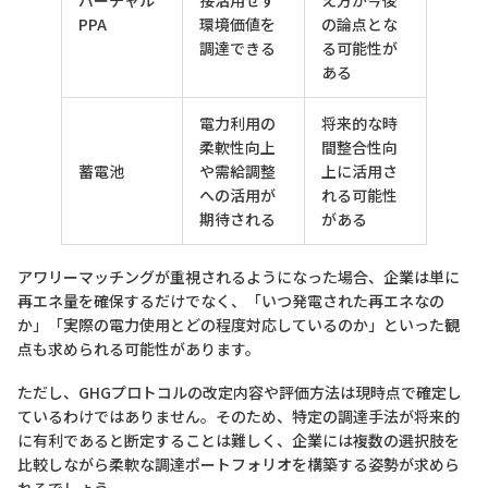
PPA
環境価値を
の論点とな
調達できる
る可能性が
ある
電力利用の
将来的な時
柔軟性向上
間整合性向
蓄電池
や需給調整
上に活用さ
への活用が
れる可能性
期待される
がある
アワリーマッチングが重視されるようになった場合、企業は単に
再エネ量を確保するだけでなく、「いつ発電された再エネなの
か」「実際の電力使用とどの程度対応しているのか」といった観
点も求められる可能性があります。
ただし、GHGプロトコルの改定内容や評価方法は現時点で確定し
ているわけではありません。そのため、特定の調達手法が将来的
に有利であると断定することは難しく、企業には複数の選択肢を
比較しながら柔軟な調達ポートフォリオを構築する姿勢が求めら
れるでしょう。