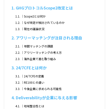
1
GHGプロトコルScope2改定とは
1.1
｜Scope2とは何か
1.2
｜なぜ改定が検討されているのか
1.3
｜現在の議論状況
2
アワリーマッチングが注目される理由
2.1
｜年間マッチングの課題
2.2
｜アワリーマッチングの考え方
2.3
｜海外企業で進む取り組み
3
24/7CFEとは何か
3.1
｜24/7CFEの定義
3.2
｜RE100との違い
3.3
｜今後企業に求められる可能性
4
Deliverabilityが企業に与える影響
4.1
｜地域整合性とは