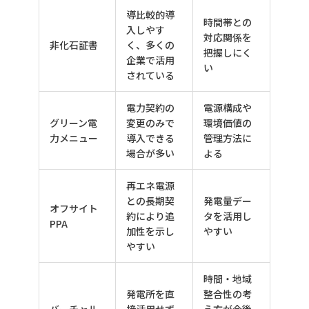
導比較的導
時間帯との
入しやす
対応関係を
非化石証書
く、多くの
把握しにく
企業で活用
い
されている
電力契約の
電源構成や
グリーン電
変更のみで
環境価値の
力メニュー
導入できる
管理方法に
場合が多い
よる
再エネ電源
との長期契
発電量デー
オフサイト
約により追
タを活用し
PPA
加性を示し
やすい
やすい
時間・地域
発電所を直
整合性の考
バーチャル
接活用せず
え方が今後