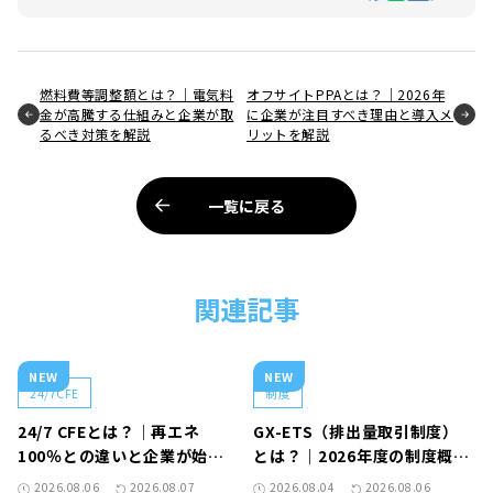
燃料費等調整額とは？｜電気料
オフサイトPPAとは？｜2026年
金が高騰する仕組みと企業が取
に企業が注目すべき理由と導入メ
るべき対策を解説
リットを解説
一覧に戻る
関連記事
NEW
NEW
24/7CFE
制度
24/7 CFEとは？｜再エネ
GX-ETS（排出量取引制度）
100％との違いと企業が始め
とは？｜2026年度の制度概要
る5つの実務
と対象企業が進めるべき対応
2026.08.06
2026.08.07
2026.08.04
2026.08.06