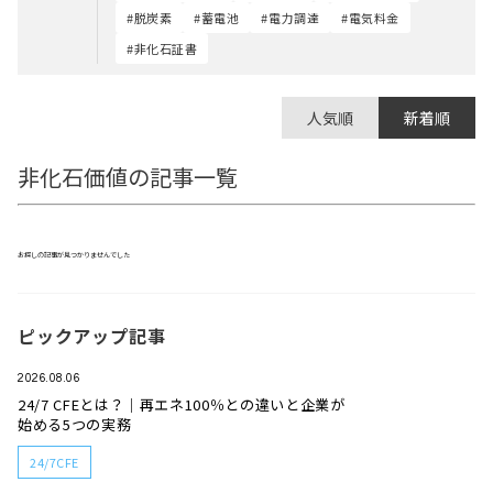
#脱炭素
#蓄電池
#電力調達
#電気料金
#非化石証書
人気順
新着順
非化石価値の記事一覧
お探しの記事が見つかりませんでした
ピックアップ記事
2026.08.06
24/7 CFEとは？｜再エネ100％との違いと企業が
始める5つの実務
24/7CFE