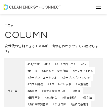
コラム
COLUMN
次世代の信頼できるエネルギー情報をわかりやすくお届けしま
す。
#24/7CFE
#FIP
#GHGプロトコル
#GX
#RE100
#エネルギー安全保障
#オフサイトPPA
#カーボンニュートラル
#カーボンプライシング
#コスト削減
#スマートグリッド
#中東情勢
#再エネ
#再生可能エネルギー
#制度
タグ一覧
#国際基準
#地域創生
#排出量取引
#温対法
#燃料費等調整額
#環境価値
#系統用蓄電池