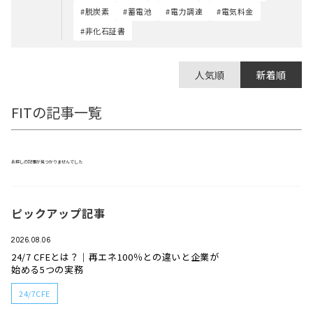
#脱炭素
#蓄電池
#電力調達
#電気料金
#非化石証書
人気順
新着順
FITの記事一覧
お探しの記事が見つかりませんでした
ピックアップ記事
2026.08.06
24/7 CFEとは？｜再エネ100％との違いと企業が
始める5つの実務
24/7CFE