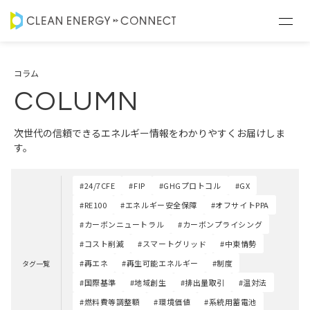
コラム
COLUMN
次世代の信頼できるエネルギー情報をわかりやすくお届けしま
す。
#24/7CFE
#FIP
#GHGプロトコル
#GX
#RE100
#エネルギー安全保障
#オフサイトPPA
#カーボンニュートラル
#カーボンプライシング
#コスト削減
#スマートグリッド
#中東情勢
#再エネ
#再生可能エネルギー
#制度
タグ一覧
#国際基準
#地域創生
#排出量取引
#温対法
#燃料費等調整額
#環境価値
#系統用蓄電池