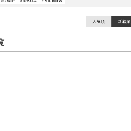
#電力調達
#電気料金
#非化石証書
人気順
新着順
覧