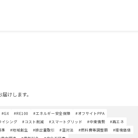
お届けします。
#GX
#RE100
#エネルギー安全保障
#オフサイトPPA
ライシング
#コスト削減
#スマートグリッド
#中東情勢
#再エネ
基準
#地域創生
#排出量取引
#温対法
#燃料費等調整額
#環境価値