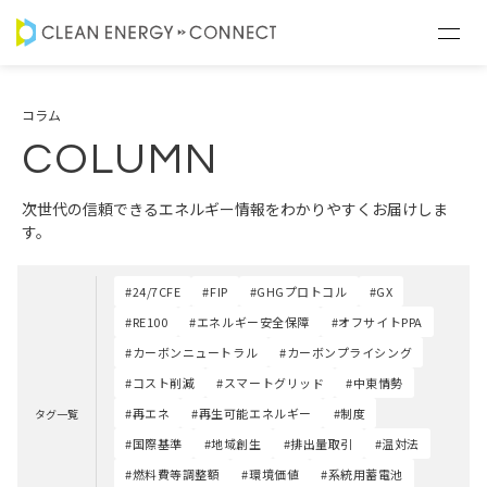
コラム
COLUMN
次世代の信頼できるエネルギー情報をわかりやすくお届けしま
す。
#24/7CFE
#FIP
#GHGプロトコル
#GX
#RE100
#エネルギー安全保障
#オフサイトPPA
#カーボンニュートラル
#カーボンプライシング
#コスト削減
#スマートグリッド
#中東情勢
#再エネ
#再生可能エネルギー
#制度
タグ一覧
#国際基準
#地域創生
#排出量取引
#温対法
#燃料費等調整額
#環境価値
#系統用蓄電池