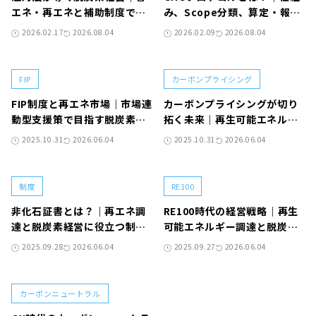
エネ・再エネと補助制度で実
み、Scope分類、算定・報告
現する未来のエネルギー社会
プロセスをわかりやすく解説
2026.02.17
2026.08.04
2026.02.09
2026.08.04
FIP
カーボンプライシング
FIP制度と再エネ市場｜市場連
カーボンプライシングが切り
動型支援策で目指す脱炭素社
拓く未来｜再生可能エネルギ
会
ーと脱炭素社会への転換に向
2025.10.31
2026.06.04
2025.10.31
2026.06.04
けて
制度
RE100
非化石証書とは？｜再エネ調
RE100時代の経営戦略｜再生
達と脱炭素経営に役立つ制度
可能エネルギー調達と脱炭素
を徹底解説
経営の実践ガイド
2025.09.28
2026.06.04
2025.09.27
2026.06.04
カーボンニュートラル