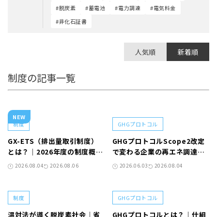
#脱炭素
#蓄電池
#電力調達
#電気料金
#非化石証書
人気順
新着順
制度の記事一覧
NEW
制度
GHGプロトコル
GX-ETS（排出量取引制度）
GHGプロトコルScope2改定
とは？｜2026年度の制度概要
で変わる企業の再エネ調達｜
と対象企業が進めるべき対応
アワリーマッチングと
2026.08.04
2026.08.06
2026.06.03
2026.08.04
24/7CFEへの対応策
制度
GHGプロトコル
温対法が導く脱炭素社会｜省
GHGプロトコルとは？｜仕組