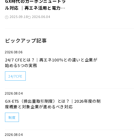
GX時代のカーボンニュートラ
ル対応 ｜再エネ活用と電力調
達の新戦略
2025.09.18
2026.06.04
ピックアップ記事
2026.08.06
24/7 CFEとは？｜再エネ100％との違いと企業が
始める5つの実務
24/7CFE
2026.08.04
GX-ETS（排出量取引制度）とは？｜2026年度の制
度概要と対象企業が進めるべき対応
制度
2026.08.04