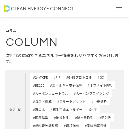
コラム
COLUMN
次世代の信頼できるエネルギー情報をわかりやすくお届けしま
す。
#24/7CFE
#FIP
#GHGプロトコル
#GX
#RE100
#エネルギー安全保障
#オフサイトPPA
#カーボンニュートラル
#カーボンプライシング
#コスト削減
#スマートグリッド
#中東情勢
#再エネ
#再生可能エネルギー
#制度
タグ一覧
#国際基準
#地域創生
#排出量取引
#温対法
#燃料費等調整額
#環境価値
#系統用蓄電池