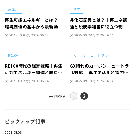
再エネ
制度
再生可能エネルギーとは？｜
非化石証書とは？｜再エネ調
環境価値の基本から最新動向
達と脱炭素経営に役立つ制度
まで徹底解説
を徹底解説
2025.10.03
2026.06.04
2025.09.28
2026.06.04
RE100
カーボンニュートラル
RE100時代の経営戦略｜再生
GX時代のカーボンニュートラ
可能エネルギー調達と脱炭素
ル対応 ｜再エネ活用と電力調
経営の実践ガイド
達の新戦略
2025.09.27
2026.06.04
2025.09.18
2026.06.04
1
2
← PREV
ピックアップ記事
2026.08.06