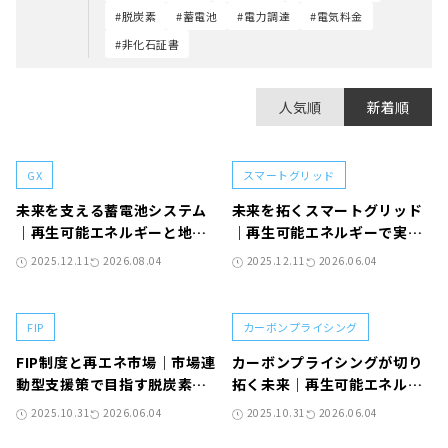
#脱炭素
#蓄電池
#電力調達
#電気料金
#非化石証書
人気順
新着順
GX
スマートグリッド
未来を支える蓄電池システム
未来を拓くスマートグリッド
｜再生可能エネルギーと地域
｜再生可能エネルギーで実現
循環ネットワークの新たな挑
する持続可能な社会への転換
2025.12.11
2026.08.04
2025.12.11
2026.06.04
戦
FIP
カーボンプライシング
FIP制度と再エネ市場｜市場連
カーボンプライシングが切り
動型支援策で目指す脱炭素社
拓く未来｜再生可能エネルギ
会
ーと脱炭素社会への転換に向
2025.10.31
2026.06.04
2025.10.31
2026.06.04
けて